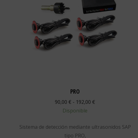
PRO
Rango
90,00
€
-
192,00
€
de
Disponible
precios:
Sistema de detección mediante ultrasonidos SAP
desde
tipo PRO,
90,00 €